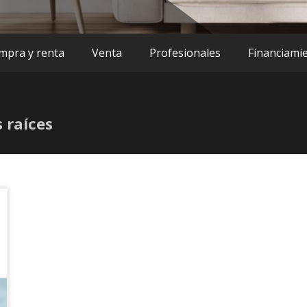
mpra y renta
Venta
Profesionales
Financiami
s raíces