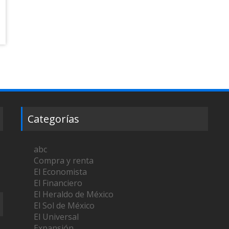
Categorías
abc
Compra y renta
El Economista
El Financiero
El Heraldo de México
El Sol de México
El Universal
Expansión