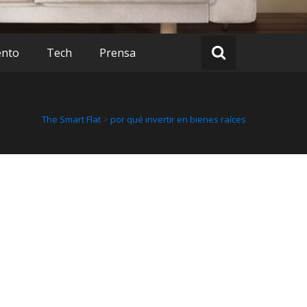
ento
Tech
Prensa
The Smart Flat
>
por qué invertir en bienes raíces