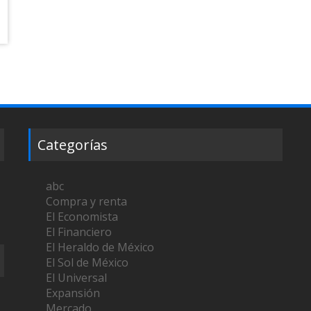
Categorías
abc
Compra y renta
El Economista
El Financiero
El Heraldo de México
El Sol de México
El Universal
Expansión
Mercado