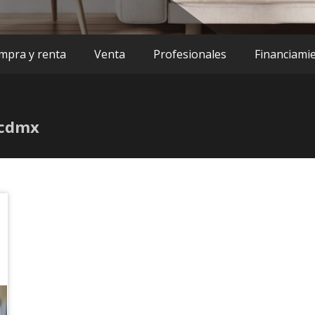
mpra y renta
Venta
Profesionales
Financiami
 cdmx