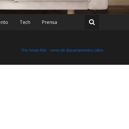
ento
Tech
Prensa
The Smart Flat
>
renta de departamentos cdmx