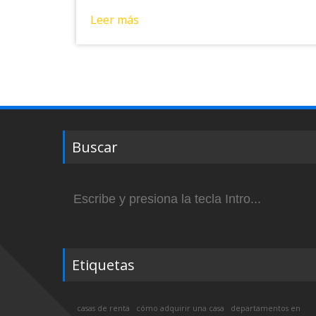
Leer más
Buscar
Buscar:
Etiquetas
casas de renta
cómo adquirir una casa
departamentos en